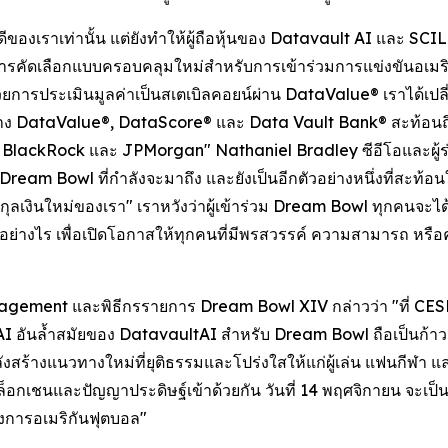
ภักดีของเราเท่านั้น แต่ยังทำให้ผู้ถือหุ้นของ Datavault AI และ
ฑ์การคัดเลือกแบบครอบคลุมใหม่สำหรับการเข้าร่วมการแข่งขันอเ
รประเมินมูลค่าเป็นสเตเบิลคอยน์ผ่าน DataValue® เราได้เปลี่ย
่าง DataValue®, DataScore® และ Data Vault Bank® สะท้อนถึงก
ง BlackRock และ JPMorgan" Nathaniel Bradley ซีอีโอและผู้ร่
Dream Bowl ที่กำลังจะมาถึง และยังเป็นอีกตัวอย่างหนึ่งที่สะท้อนใ
นสกุลเงินใหม่ของเรา" เราหวังว่าผู้เข้าร่วม Dream Bowl ทุกคนจะไ
อย่างไร เพื่อเปิดโอกาสให้ทุกคนที่มีพรสวรรค์ ความสามารถ หรือ
agement และพิธีกรรายการ Dream Bowl XIV กล่าวว่า "ที่ CES
้วย AI อันล้ำสมัยของ DatavaultAI สำหรับ Dream Bowl ถือเป็นก้
ังสร้างแนวทางใหม่ที่ยุติธรรมและโปร่งใสให้แก่ผู้เล่น แฟนกีฬ
อกเชนและปัญญาประดิษฐ์เข้าด้วยกัน วันที่ 14 พฤศจิกายน จะเป็นห
งวงการอเมริกันฟุตบอล"