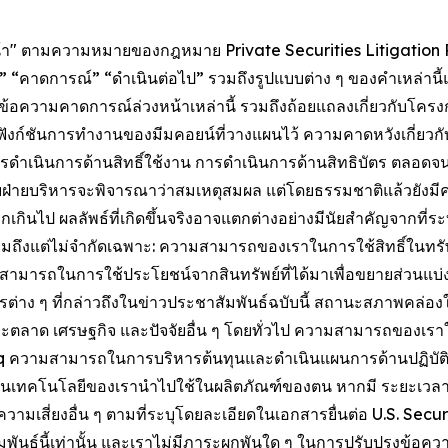
หน้า" ตามความหมายของกฎหมาย Private Securities Litigation R
า” “จะ” “คาดการณ์” “ดำเนินต่อไป” รวมถึงรูปแบบต่าง ๆ ของคำเหล่า
า ข้อความคาดการณ์ล่วงหน้าเหล่านี้ รวมถึงถ้อยแถลงเกี่ยวกับโครง
ะฟังก์ชันการทำงานของมีมคอยน์ที่วางแผนไว้ ความคาดหวังเกี่ย
ดำเนินการด้านสิทธิ์ใช้งาน การดำเนินการด้านสิทธิบัตร ตลอดจ
บฝ่ายบริหารจะพิจารณาว่าสมเหตุสมผล แต่โดยธรรมชาติแล้วยังมีควา
กินไป ผลลัพธ์ที่เกิดขึ้นจริงอาจแตกต่างอย่างมีนัยสำคัญจากที่ร
ึงแต่ไม่จำกัดเฉพาะ: ความสามารถของเราในการใช้สิทธิ์ในทรัพย
วามสามารถในการใช้ประโยชน์จากสินทรัพย์ที่ได้มาเพื่อขยายส่วนแบ
ต่าง ๆ ที่กล่าวถึงในข่าวประชาสัมพันธ์ฉบับนี้ สถานะสภาพคล่อ
สภาวะตลาด เศรษฐกิจ และปัจจัยอื่น ๆ โดยทั่วไป ความสามารถของ
 ความสามารถในการบริหารต้นทุนและดำเนินแผนการด้านปฏิบั
ใช้งานเทคโนโลยีของเรานำไปใช้ในผลิตภัณฑ์ของตน หากมี ระยะเวลาใ
มเสี่ยงอื่น ๆ ตามที่ระบุโดยละเอียดในเอกสารยื่นต่อ U.S. Sec
ัมพันธ์นี้เท่านั้น และเราไม่มีภาระผูกพันใด ๆ ในการปรับปรุงข้อค