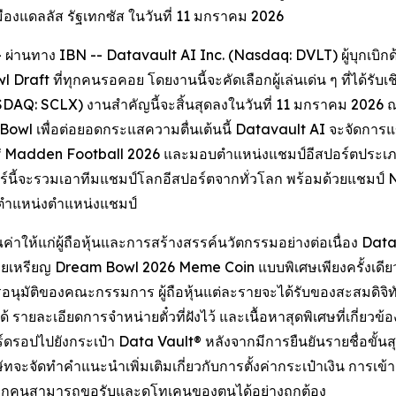
งแดลลัส รัฐเทกซัส ในวันที่ 11 มกราคม 2026
่านทาง IBN -- Datavault AI Inc. (Nasdaq: DVLT) ผู้บุกเบิก
Draft ที่ทุกคนรอคอย โดยงานนี้จะคัดเลือกผู้เล่นเด่น ๆ ที่ได้ร
SDAQ: SCLX) งานสำคัญนี้จะสิ้นสุดลงในวันที่ 11 มกราคม 2026 ณ
Bowl เพื่อต่อยอดกระแสความตื่นเต้นนี้ Datavault AI จะจัดการ
 Madden Football 2026 และมอบตำแหน่งแชมป์อีสปอร์ตประเภทที
ร์นี้จะรวมเอาทีมแชมป์โลกอีสปอร์ตจากทั่วโลก พร้อมด้วยแชมป์ 
และตำแหน่งตำแหน่งแชมป์
ณค่าให้แก่ผู้ถือหุ้นและการสร้างสรรค์นวัตกรรมอย่างต่อเนื่อง D
ยเหรียญ Dream Bowl 2026 Meme Coin แบบพิเศษเพียงครั้งเดียวให้
่กับการอนุมัติของคณะกรรมการ ผู้ถือหุ้นแต่ละรายจะได้รับของสะสมดิ
 รายละเอียดการจำหน่ายตั๋วที่ฝังไว้ และเนื้อหาสุดพิเศษที่เกี่ยวข้
อร์ดรอปไปยังกระเป๋า Data Vault® หลังจากมีการยืนยันรายชื่อขั้นส
ิษัทจะจัดทำคำแนะนำเพิ่มเติมเกี่ยวกับการตั้งค่ากระเป๋าเงิน การเ
ีสิทธิ์ทุกคนสามารถขอรับและดูโทเคนของตนได้อย่างถูกต้อง